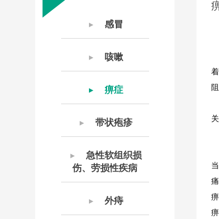
感冒
▼
咳嗽
▼
着
阻
痹症
▼
关
带状疱疹
▼
急性软组织损
▼
伤、劳损性疾病
痛
外痔
▼
痹