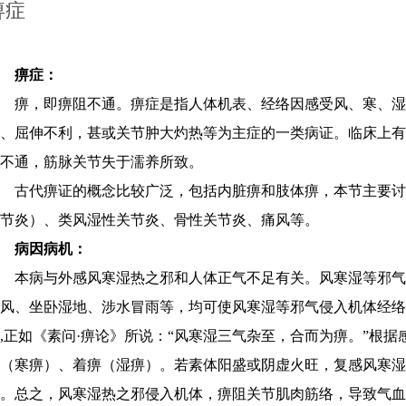
痹症
痹症：
痹，即痹阻不通。痹症是指人体机表、经络因感受风、寒、湿
、屈伸不利，甚或关节肿大灼热等为主症的一类病证。临床上
不通，筋脉关节失于濡养所致。
古代痹证的概念比较广泛，包括内脏痹和肢体痹，本节主要讨
节炎）、类风湿性关节炎、骨性关节炎、痛风等。
病因病机：
本病与外感风寒湿热之邪和人体正气不足有关。风寒湿等邪气
当风、坐卧湿地、涉水冒雨等，均可使风寒湿等邪气侵入机体经络
,正如《素问·痹论》所说：“风寒湿三气杂至，合而为痹。”根
痹（寒痹）、着痹（湿痹）。若素体阳盛或阴虚火旺，复感风寒湿
。总之，风寒湿热之邪侵入机体，痹阻关节肌肉筋络，导致气血