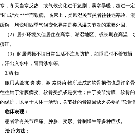
寒，冬天当寒反热；或气候变化过于急剧，暴寒暴暖，超过一定
”即成“六 ***”而致病。临床上，类风湿关节炎者往往遇寒冷
缓解，均说明四季气候变化异常是类风湿关节炎的重要外因。
（2）居外环境欠佳居住在高寒、潮湿地区、或长期在高温、
痹证。
（3）起居调摄不慎日常生活不注意防护，如睡眠时不着被褥
，汗出入水中，冒雨涉水等。
3.药 物
服用某些抗 炎 类、激 素类药 物所造成的软骨损伤也是许
往往始于滑膜病变、软骨受损或是变性；由于关节滑膜、软骨
的保护，以至于人体一活动，关节处的骨骼因缺乏必要的“软骨
临床表现：
患者常有关节疼痛、肿胀、变形、骨刺增生等多种症状。
治 疗方法：