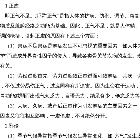
1.正虚
即正气不足。所谓“正气”是指人体的抗病、防御、调节、康
物质及脏腑经络之功能为基础。因此，正气不足，就是人体精
调的概括，引起正虚的原因有下述三个方面：
（1）禀赋不足禀赋是痹症发生不可忽视的重要因素，如人体
护”而造成外界炎性因子的侵入，导致各类骨关节疾病的发生。
有关。
（2）劳役过度首先，劳力过度致正虚进而可致痹症。其次，
，不仅过劳易伤正气，过逸同样有所遗害。因为生命在于运动
胃功能减弱而出现气短乏力，言语无力，纳呆食少，倦怠乏力等
（3）大病、久病、或产后正虚作为引发痹症的主要因素之一
因素又往往相互影响，一虚俱虚，不可绝然分开。
2.邪侵
（1）季节气候异常指季节气候发生异常变化，如“六气”发