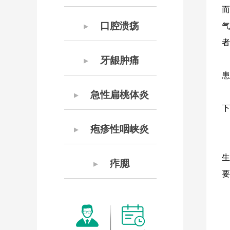
而
口腔溃疡
气
▼
者
牙龈肿痛
▼
患
急性扁桃体炎
▼
下
疱疹性咽峡炎
▼
生
痄腮
▼
要