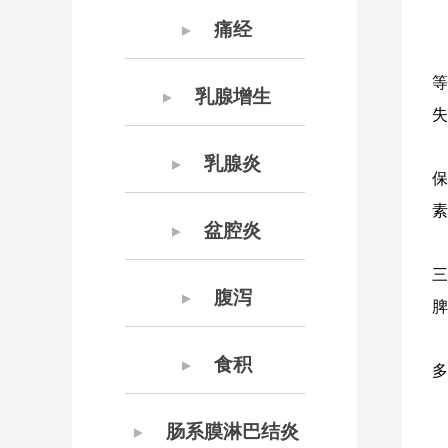
痛经
▼
等
乳腺增生
▼
失
乳腺炎
▼
保
素
盆腔炎
▼
三
腹泻
▼
脾
食积
▼
多
肠系膜淋巴结炎
▼