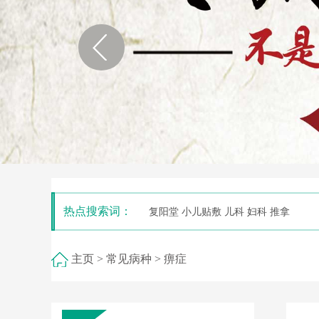
热点搜索词：
复阳堂 小儿贴敷 儿科 妇科 推拿
主页
> 常见病种
> 痹症