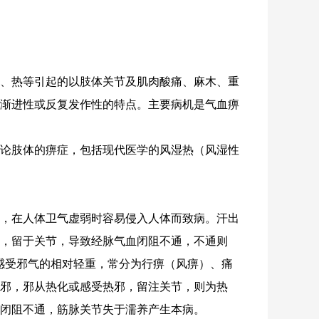
、热等引起的以肢体关节及肌肉酸痛、麻木、重
有渐进性或反复发作性的特点。主要病机是气血痹
论肢体的痹症，包括现代医学的风湿热（风湿性
，在人体卫气虚弱时容易侵入人体而致病。汗出
，留于关节，导致经脉气血闭阻不通，不通则
据感受邪气的相对轻重，常分为行痹（风痹）、痛
邪，邪从热化或感受热邪，留注关节，则为热
闭阻不通，筋脉关节失于濡养产生本病。