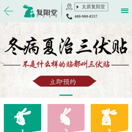
400-900-8557
2
3
1